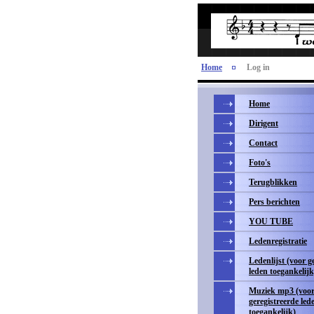
Home
Log in
Home
Dirigent
Contact
Foto's
Terugblikken
Pers berichten
YOU TUBE
Ledenregistratie
Ledenlijst (voor g
leden toegankelijk
Muziek mp3 (voo
geregistreerde led
toegankelijk)