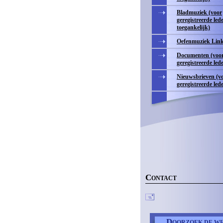
Bladmuziek (voor
geregistreerde led
toegankelijk)
Oefenmuziek Lin
Documenten (voo
geregistreerde led
Nieuwsbrieven (v
geregistreerde led
C
ONTACT
D
OORZOEK DE WE