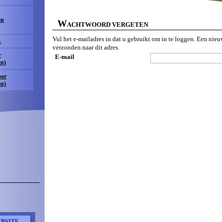
en
W
ACHTWOORD VERGETEN
Vul het e-mailadres in dat u gebruikt om in te loggen. Een ni
k
verzonden naar dit adres.
r
E-mail
en)
oor
en)
BSITE