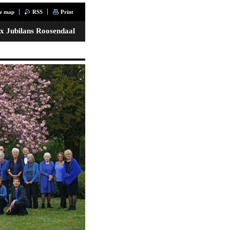
te map
RSS
Print
x Jubilans Roosendaal