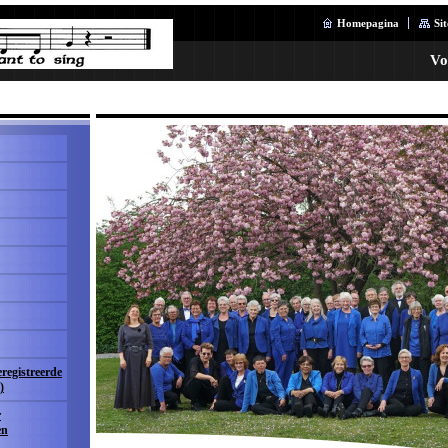
Homepagina
Si
Vo
eregistreerde
)
r
en