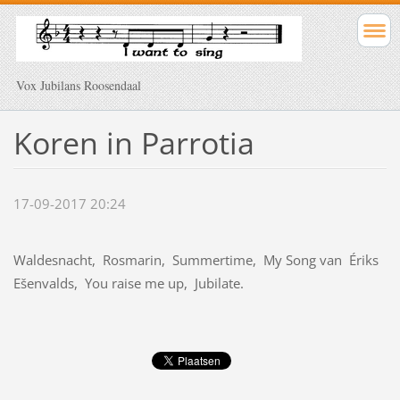
Vox Jubilans Roosendaal
Koren in Parrotia
17-09-2017 20:24
Waldesnacht, Rosmarin, Summertime, My Song van Ériks
Ešenvalds, You raise me up, Jubilate.