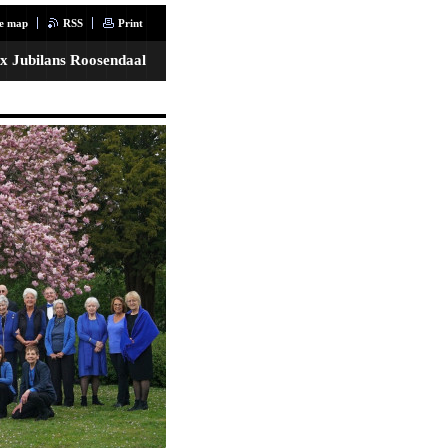
te map
RSS
Print
x Jubilans Roosendaal