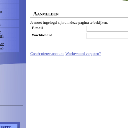
en
A
ANMELDEN
Je moet ingelogd zijn om deze pagina te bekijken.
k
E-mail
r
Wachtwoord
en)
oor
en)
Creeër nieuw account
Wachtwoord vergeten?
BSITE