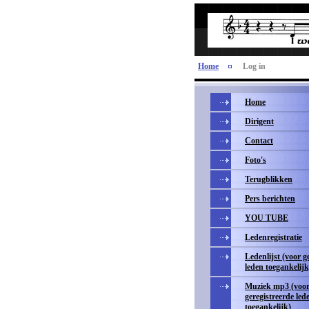
Home
Log in
Home
Dirigent
Contact
Foto's
Terugblikken
Pers berichten
YOU TUBE
Ledenregistratie
Ledenlijst (voor g
leden toegankelijk
Muziek mp3 (voo
geregistreerde led
toegankelijk)