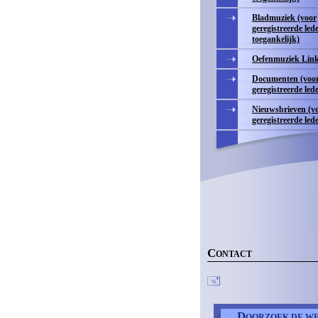
Bladmuziek (voor
geregistreerde led
toegankelijk)
Oefenmuziek Lin
Documenten (voo
geregistreerde led
Nieuwsbrieven (v
geregistreerde led
C
ONTACT
D
OORZOEK DE WE