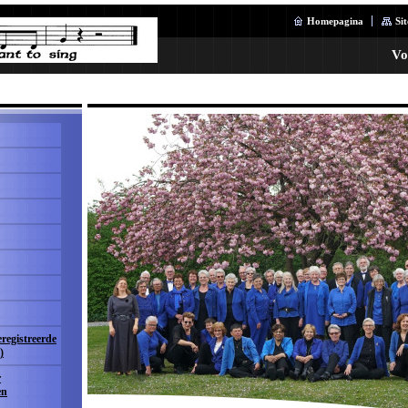
Homepagina
Si
Vo
eregistreerde
)
r
en