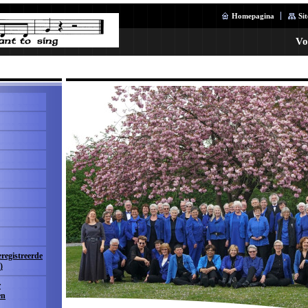
Homepagina
Si
Vo
eregistreerde
)
r
en