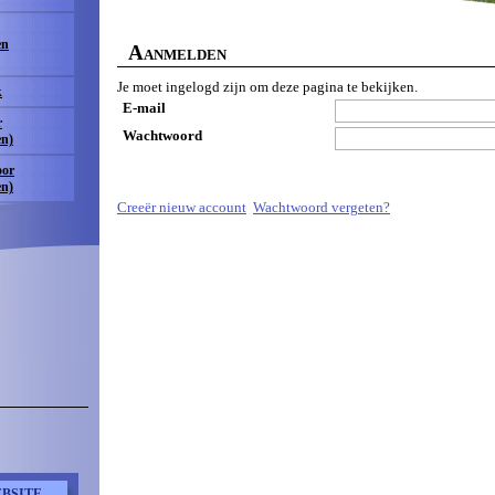
en
A
ANMELDEN
Je moet ingelogd zijn om deze pagina te bekijken.
k
E-mail
r
Wachtwoord
en)
oor
en)
Creeër nieuw account
Wachtwoord vergeten?
BSITE