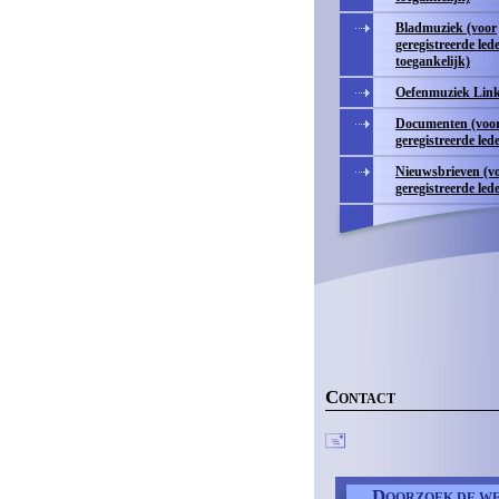
Bladmuziek (voor
geregistreerde led
toegankelijk)
Oefenmuziek Lin
Documenten (voo
geregistreerde led
Nieuwsbrieven (v
geregistreerde led
C
ONTACT
D
OORZOEK DE WE