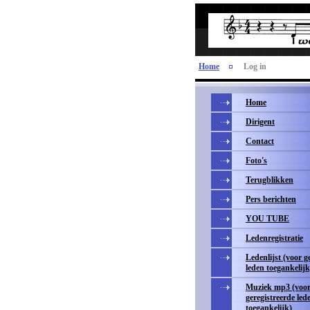
Home
Log in
Home
Dirigent
Contact
Foto's
Terugblikken
Pers berichten
YOU TUBE
Ledenregistratie
Ledenlijst (voor g
leden toegankelijk
Muziek mp3 (voo
geregistreerde led
toegankelijk)