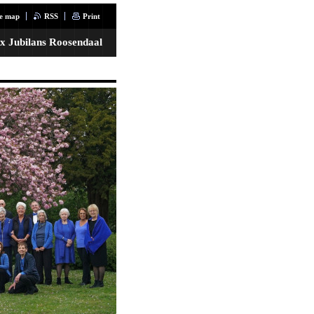
te map
RSS
Print
x Jubilans Roosendaal